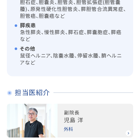
胆石症、胆嚢炎、胆管炎、胆管拡張症(胆管嚢
腫)、原発性硬化性胆管炎、膵胆管合流異常症、
胆管癌、胆嚢癌など
膵疾患
急性膵炎、慢性膵炎、膵石症、膵嚢胞症、膵癌
など
その他
鼠径ヘルニア、陰嚢水腫、停留水腫、臍ヘルニ
アなど
担当医紹介
副院長
児島 洋
外科