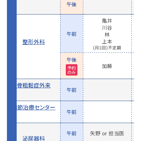
午後
亀井
川谷
午前
林
整形外科
上本
(月1回)不定期
午後
加藤
予約
のみ
骨粗鬆症外来
午前
関節治療センター
午前
午前
矢野 or 担当医
泌尿器科