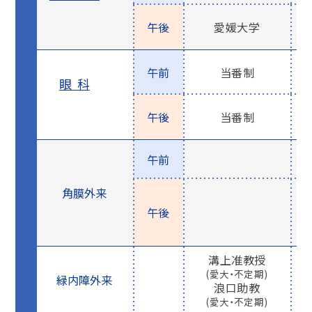
午後
愛媛大学
午前
当番制
眼科
午後
当番制
午前
角膜外来
午後
溝上准教授
(愛大・不定期)
緑内障外来
浪口助教
(愛大・不定期)