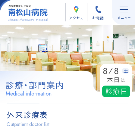
アクセス
お電話
Minami Matsuyama Hospital
8
8
/
土
本日
は
診療・部門案内
診療日
Medical information
外来診療表
Outpatient doctor list