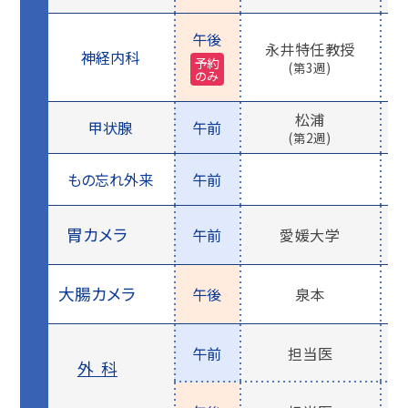
午後
永井特任教授
神経内科
予約
(第3週)
のみ
松浦
甲状腺
午前
(第2週)
もの忘れ外来
午前
胃カメラ
午前
愛媛大学
大腸カメラ
午後
泉本
午前
担当医
外科