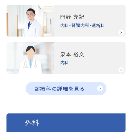
門野 充記
内科・腎臓内科・透析科
泉本 裕文
内科
診療科の詳細を見る
外科