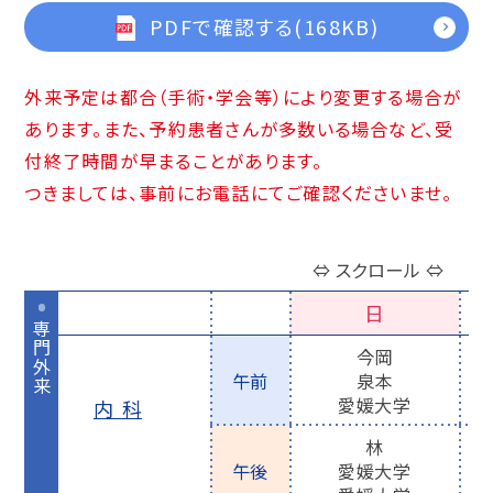
PDFで確認する(168KB)
外来予定は都合（手術・学会等）により変更する場合が
あります。また、予約患者さんが多数いる場合など、受
付終了時間が早まることがあります。
つきましては、事前にお電話にてご確認くださいませ。
⇔ スクロール ⇔
日
専門外来
専門外来
今岡
午前
泉本
愛媛大学
内科
林
午後
愛媛大学