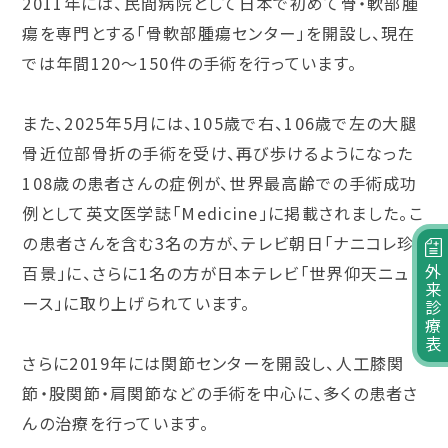
2011年には、民間病院として日本で初めて骨・軟部腫
瘍を専門とする「骨軟部腫瘍センター」を開設し、現在
では年間120～150件の手術を行っています。
また、2025年5月には、105歳で右、106歳で左の大腿
骨近位部骨折の手術を受け、再び歩けるようになった
108歳の患者さんの症例が、世界最高齢での手術成功
例として英文医学誌「Medicine」に掲載されました。こ
の患者さんを含む3名の方が、テレビ朝日「ナニコレ珍
百景」に、さらに1名の方が日本テレビ「世界仰天ニュ
外来診療表
ース」に取り上げられています。
さらに2019年には関節センターを開設し、人工膝関
節・股関節・肩関節などの手術を中心に、多くの患者さ
んの治療を行っています。