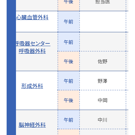
午後
担当医
心臓血管外科
午前
午前
呼吸器センター
呼吸器外科
午後
佐野
午前
野澤
形成外科
午後
中岡
午前
中川
脳神経外科