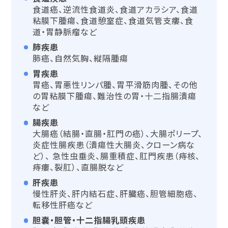
食道癌、逆流性食道炎、食道アカラシア、食道
粘膜下腫瘍、食道憩室症、食道気管支瘻、食
道・胃静脈瘤など
肺疾患
肺癌、自然気胸、縦隔腫瘍
胃疾患
胃癌、胃悪性リンパ腫、胃平滑筋肉腫、その他
の胃粘膜下腫瘍、難治性の胃・十二指腸潰瘍
など
腸疾患
大腸癌（結腸・直腸・肛門の癌）、大腸ポリープ、
炎症性腸疾患（潰瘍性大腸炎、クローン病な
ど）、 急性虫垂炎、腸重積症、肛門疾患（痔核、
痔瘻、裂肛）、直腸脱など
肝疾患
慢性肝炎、肝内結石症、肝臓癌、胆管細胞癌、
転移性肝癌など
胆嚢・胆管・十二指腸乳頭疾患