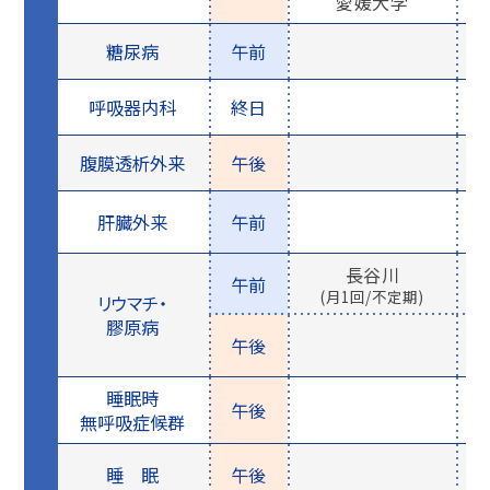
愛媛大学
糖尿病
午前
呼吸器内科
終日
腹膜透析外来
午後
肝臓外来
午前
長谷川
午前
(月1回/不定期)
リウマチ・
膠原病
午後
睡眠時
午後
無呼吸症候群
睡 眠
午後