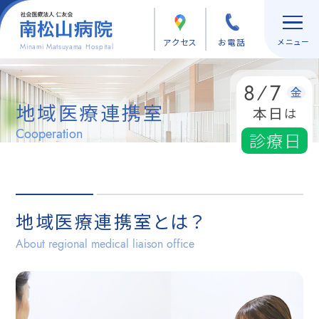
アクセス
お電話
Minami Matsuyama Hospital
8
7
/
金
地域医療連携室
本日
は
Cooperation
診療日
地域医療連携室とは？
About regional medical liaison office