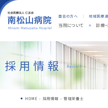
面会の方へ
地域医療
当院について
診療
Minami Matsuyama Hospital
採用情報
Recruit
HOME
-
採用情報
-
管理栄養士