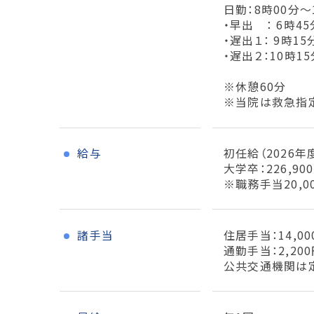
日勤：8時00分～
・早出 ： 6時4
・遅出１： 9時15
・遅出２：10時1
※休憩60分
※当院は救急指
給与
初任給（2026年
大学卒：226,90
※職務手当20,0
諸手当
住居手当：14,0
通勤手当：2,200
公共交通機関は定